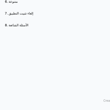
6. متنوعة
ب
7. إلغاء تثبيت التطبيق
ر
8. الأسئلة الشائعة
ا
ل
م
ت
ص
ف
ح
ع
Crea
ن