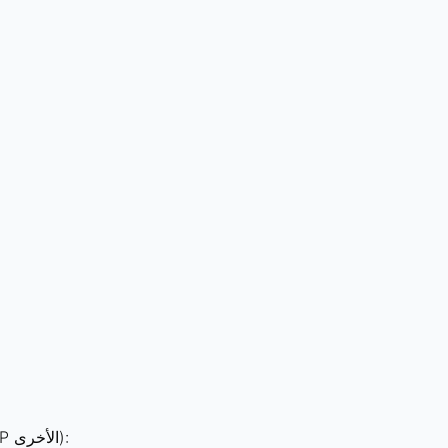
لخوادم البث المخصصة (مثل Twitch أو Nginx-RTMP المحلي أو نقاط النهاية RTMP الأخرى):