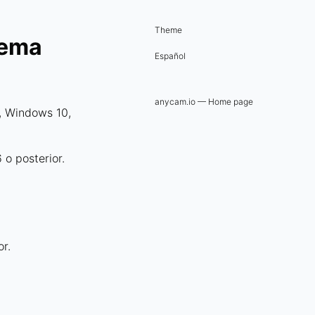
Theme
tema
Español
anycam.io — Home page
, Windows 10,
o posterior.
r.