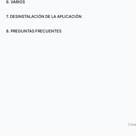
6. VARIOS
ó
7. DESINSTALACIÓN DE LA APLICACIÓN
n
8. PREGUNTAS FRECUENTES
d
e
u
n
b
o
t
d
Crea
e