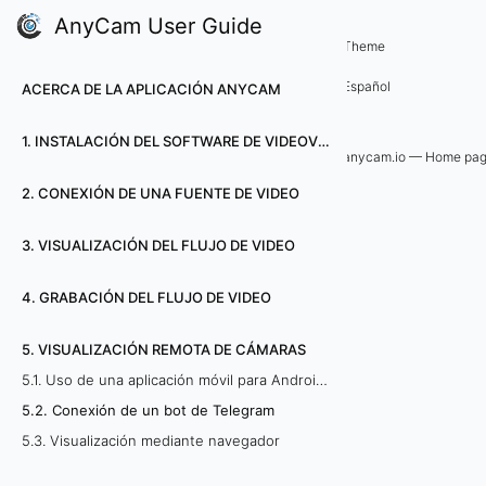
AnyCam User Guide
5. Visualización remota de cámara
Theme
5
Español
ACERCA DE LA APLICACIÓN ANYCAM
.
1. INSTALACIÓN DEL SOFTWARE DE VIDEOVIGILANZA ANYCAM
2
anycam.io — Home pa
2. CONEXIÓN DE UNA FUENTE DE VIDEO
.
C
3. VISUALIZACIÓN DEL FLUJO DE VIDEO
o
4. GRABACIÓN DEL FLUJO DE VIDEO
n
5. VISUALIZACIÓN REMOTA DE CÁMARAS
e
5.1. Uso de una aplicación móvil para Android OS
5.2. Conexión de un bot de Telegram
x
5.3. Visualización mediante navegador
i