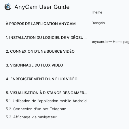
AnyCam User Guide
5. Visualisation à distance des ca
Theme
5
Français
À PROPOS DE L'APPLICATION ANYCAM
.
1. INSTALLATION DU LOGICIEL DE VIDÉOSURVEILLANCE ANYCAM
1
anycam.io — Home pa
2. CONNEXION D'UNE SOURCE VIDÉO
.
U
3. VISIONNAGE DU FLUX VIDÉO
t
4. ENREGISTREMENT D'UN FLUX VIDÉO
i
5. VISUALISATION À DISTANCE DES CAMÉRAS
l
5.1. Utilisation de l'application mobile Android
5.2. Connexion d'un bot Telegram
i
5.3. Affichage via navigateur
s