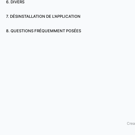
6. DIVERS
a
7. DÉSINSTALLATION DE L'APPLICATION
t
8. QUESTIONS FRÉQUEMMENT POSÉES
i
o
n
d
e
l
'
a
Crea
p