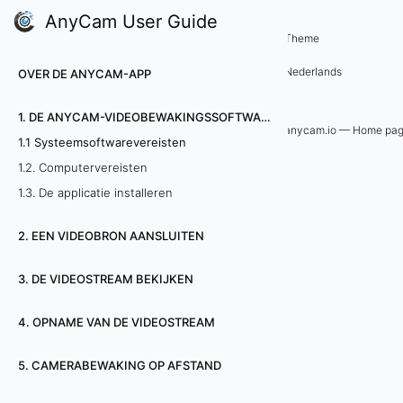
AnyCam User Guide
1. De AnyCam-videobewakingssoft
Theme
1
Nederlands
OVER DE ANYCAM-APP
.
1. DE ANYCAM-VIDEOBEWAKINGSSOFTWARE INSTALLEREN
1
anycam.io — Home pa
1.1 Systeemsoftwarevereisten
S
1.2. Computervereisten
1.3. De applicatie installeren
y
2. EEN VIDEOBRON AANSLUITEN
s
t
3. DE VIDEOSTREAM BEKIJKEN
e
4. OPNAME VAN DE VIDEOSTREAM
e
5. CAMERABEWAKING OP AFSTAND
m