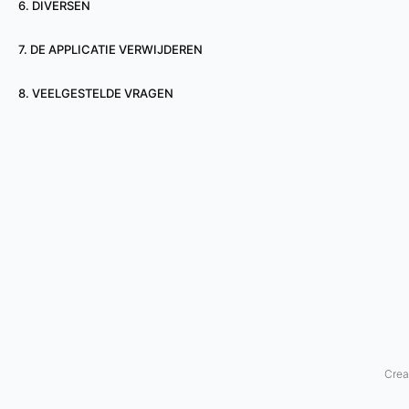
6. DIVERSEN
s
7. DE APPLICATIE VERWIJDEREN
o
8. VEELGESTELDE VRAGEN
f
t
w
a
r
e
v
e
Crea
r