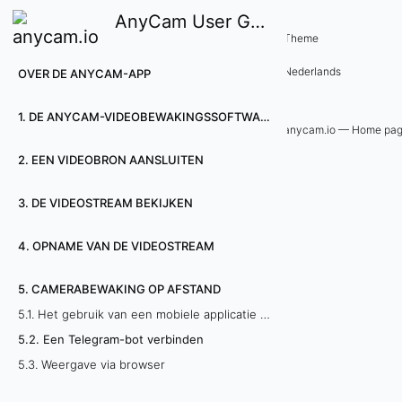
AnyCam User Guide
5. Camerabewaking op afstand
Theme
5
Nederlands
OVER DE ANYCAM-APP
.
1. DE ANYCAM-VIDEOBEWAKINGSSOFTWARE INSTALLEREN
2
anycam.io — Home pa
2. EEN VIDEOBRON AANSLUITEN
.
E
3. DE VIDEOSTREAM BEKIJKEN
e
4. OPNAME VAN DE VIDEOSTREAM
n
5. CAMERABEWAKING OP AFSTAND
T
5.1. Het gebruik van een mobiele applicatie voor Android-besturingssysteem
5.2. Een Telegram-bot verbinden
e
5.3. Weergave via browser
l