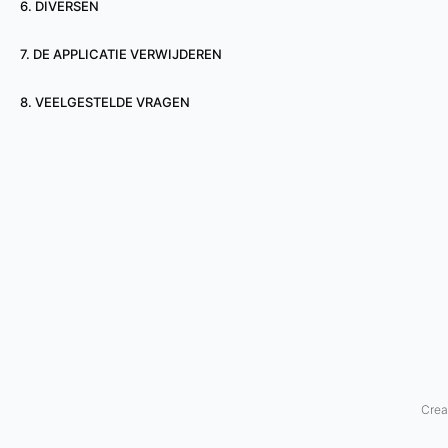
6. DIVERSEN
e
7. DE APPLICATIE VERWIJDEREN
g
8. VEELGESTELDE VRAGEN
r
a
m
-
b
o
t
v
Crea
e