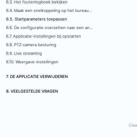
6.3. Het foutenlogboek bekijken
a
6.4. Maak een snelkoppeling op het bureaublad
6.5. Startparameters toepassen
r
6.6. De configuratie overzetten naar een andere pc
a
6.7. Applicatie-instellingen bij opstarten
m
6.8. PTZ-camera besturing
6.9. Live streaming
e
6.10. Weergave-instellingen
t
7. DE APPLICATIE VERWIJDEREN
e
8. VEELGESTELDE VRAGEN
r
s
t
Crea
o