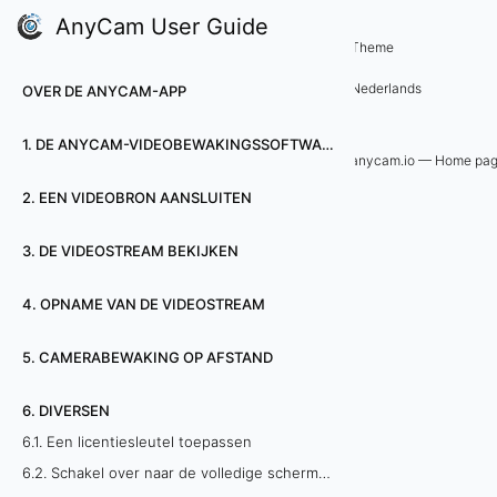
AnyCam User Guide
6. Diversen
Theme
6
Nederlands
OVER DE ANYCAM-APP
.
1. DE ANYCAM-VIDEOBEWAKINGSSOFTWARE INSTALLEREN
5
anycam.io — Home pa
2. EEN VIDEOBRON AANSLUITEN
.
S
3. DE VIDEOSTREAM BEKIJKEN
t
4. OPNAME VAN DE VIDEOSTREAM
a
5. CAMERABEWAKING OP AFSTAND
r
6. DIVERSEN
t
6.1. Een licentiesleutel toepassen
6.2. Schakel over naar de volledige schermmodus
p