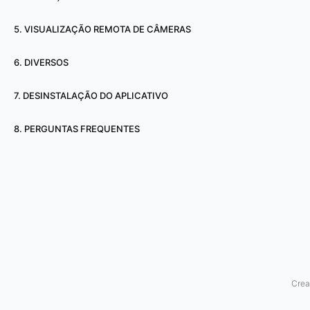
r
5. VISUALIZAÇÃO REMOTA DE CÂMERAS
o
6. DIVERSOS
d
7. DESINSTALAÇÃO DO APLICATIVO
e
v
8. PERGUNTAS FREQUENTES
í
d
e
o
P
Crea
a