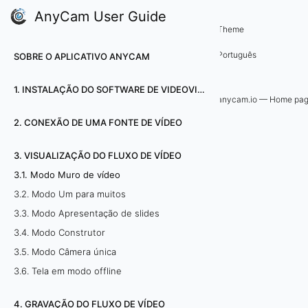
AnyCam User Guide
3. Visualização do fluxo de vídeo
Theme
3
Português
SOBRE O APLICATIVO ANYCAM
.
1. INSTALAÇÃO DO SOFTWARE DE VIDEOVIGILÂNCIA ANYCAM
1
anycam.io — Home pa
2. CONEXÃO DE UMA FONTE DE VÍDEO
.
M
3. VISUALIZAÇÃO DO FLUXO DE VÍDEO
3.1. Modo Muro de vídeo
o
3.2. Modo Um para muitos
d
3.3. Modo Apresentação de slides
3.4. Modo Construtor
o
3.5. Modo Câmera única
M
3.6. Tela em modo offline
u
4. GRAVAÇÃO DO FLUXO DE VÍDEO