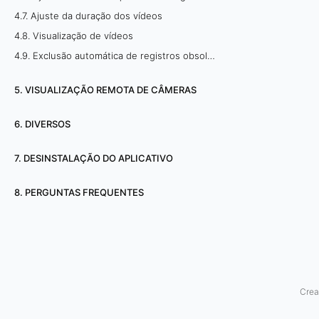
ã
4.7. Ajuste da duração dos vídeos
4.8. Visualização de vídeos
o
4.9. Exclusão automática de registros obsoletos
c
5. VISUALIZAÇÃO REMOTA DE CÂMERAS
o
6. DIVERSOS
n
7. DESINSTALAÇÃO DO APLICATIVO
t
í
8. PERGUNTAS FREQUENTES
n
u
a
Crea