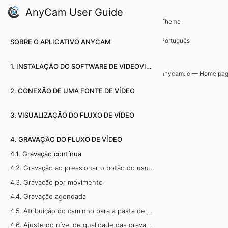
AnyCam User Guide
4. Gravação do fluxo de vídeo
Theme
4
Português
SOBRE O APLICATIVO ANYCAM
.
1. INSTALAÇÃO DO SOFTWARE DE VIDEOVIGILÂNCIA ANYCAM
1
anycam.io — Home pa
2. CONEXÃO DE UMA FONTE DE VÍDEO
.
G
3. VISUALIZAÇÃO DO FLUXO DE VÍDEO
r
4. GRAVAÇÃO DO FLUXO DE VÍDEO
4.1. Gravação contínua
a
4.2. Gravação ao pressionar o botão do usuário
v
4.3. Gravação por movimento
4.4. Gravação agendada
a
4.5. Atribuição do caminho para a pasta de armazenamento de vídeo
ç
4.6. Ajuste do nível de qualidade das gravações de vídeo