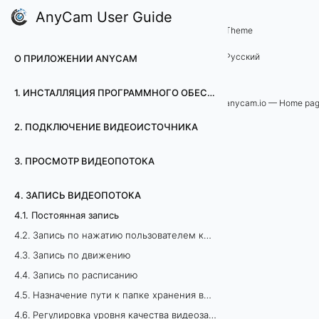
AnyCam User Guide
4. Запись видеопотока
Theme
4
Русский
О ПРИЛОЖЕНИИ ANYCAM
.
1. ИНСТАЛЛЯЦИЯ ПРОГРАММНОГО ОБЕСПЕЧЕНИЯ ДЛЯ ВИДЕОНАБЛЮДЕНИЯ ANYCAM
1
anycam.io — Home pa
2. ПОДКЛЮЧЕНИЕ ВИДЕОИСТОЧНИКА
.
П
3. ПРОСМОТР ВИДЕОПОТОКА
о
4. ЗАПИСЬ ВИДЕОПОТОКА
4.1. Постоянная запись
с
4.2. Запись по нажатию пользователем кнопки
т
4.3. Запись по движению
4.4. Запись по расписанию
о
4.5. Назначение пути к папке хранения видеозаписей
я
4.6. Регулировка уровня качества видеозаписей