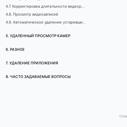
н
4.7. Корректировка длительности видеороликов
4.8. Просмотр видеозаписей
н
4.9. Автоматическое удаление устаревших записей
а
5. УДАЛЕННЫЙ ПРОСМОТР КАМЕР
я
6. РАЗНОЕ
з
7. УДАЛЕНИЕ ПРИЛОЖЕНИЯ
а
п
8. ЧАСТО ЗАДАВАЕМЫЕ ВОПРОСЫ
и
с
ь
Crea