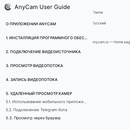
AnyCam User Guide
5. Удаленный просмотр камер
Theme
5
Русский
О ПРИЛОЖЕНИИ ANYCAM
.
1. ИНСТАЛЛЯЦИЯ ПРОГРАММНОГО ОБЕСПЕЧЕНИЯ ДЛЯ ВИДЕОНАБЛЮДЕНИЯ ANYCAM
3
anycam.io — Home pa
2. ПОДКЛЮЧЕНИЕ ВИДЕОИСТОЧНИКА
.
П
3. ПРОСМОТР ВИДЕОПОТОКА
р
4. ЗАПИСЬ ВИДЕОПОТОКА
о
5. УДАЛЕННЫЙ ПРОСМОТР КАМЕР
с
5.1. Использование мобильного приложения под ОС Android
5.2. Подключение Telegram-бота
м
5.3. Просмотр через браузер
о