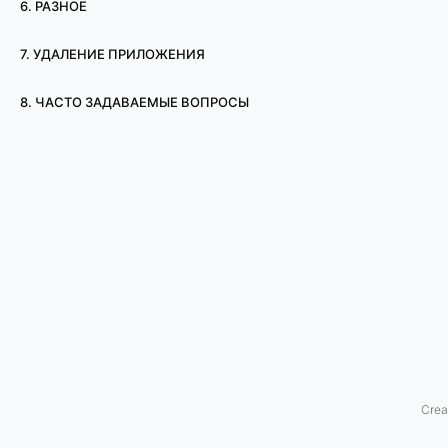
6. РАЗНОЕ
т
7. УДАЛЕНИЕ ПРИЛОЖЕНИЯ
р
8. ЧАСТО ЗАДАВАЕМЫЕ ВОПРОСЫ
ч
е
р
е
з
б
р
а
Crea
у