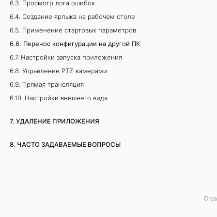
6.3. Просмотр лога ошибок
с
6.4. Создание ярлыка на рабочем столе
6.5. Применение стартовых параметров
к
6.6. Перенос конфигурации на другой ПК
о
6.7. Настройки запуска приложения
н
6.8. Управление PTZ-камерами
6.9. Прямая трансляция
ф
6.10. Настройки внешнего вида
и
7. УДАЛЕНИЕ ПРИЛОЖЕНИЯ
г
8. ЧАСТО ЗАДАВАЕМЫЕ ВОПРОСЫ
у
р
а
Crea
ц