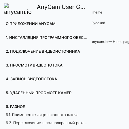
AnyCam User Guide
6. Разное
Theme
6
Русский
О ПРИЛОЖЕНИИ ANYCAM
.
1. ИНСТАЛЛЯЦИЯ ПРОГРАММНОГО ОБЕСПЕЧЕНИЯ ДЛЯ ВИДЕОНАБЛЮДЕНИЯ ANYCAM
6
anycam.io — Home pa
2. ПОДКЛЮЧЕНИЕ ВИДЕОИСТОЧНИКА
.
П
3. ПРОСМОТР ВИДЕОПОТОКА
е
4. ЗАПИСЬ ВИДЕОПОТОКА
р
5. УДАЛЕННЫЙ ПРОСМОТР КАМЕР
е
6. РАЗНОЕ
н
6.1. Применение лицензионного ключа
6.2. Переключение в полноэкранный режим
о