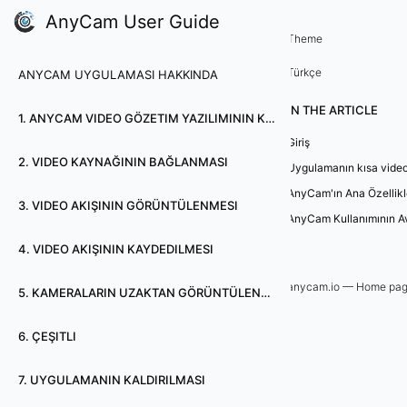
AnyCam User Guide
A
Theme
Türkçe
ANYCAM UYGULAMASI HAKKINDA
n
IN THE ARTICLE
y
1. ANYCAM VIDEO GÖZETIM YAZILIMININ KURULUMU
Giriş
C
2. VIDEO KAYNAĞININ BAĞLANMASI
Uygulamanın kısa vide
a
AnyCam'ın Ana Özellikle
3. VIDEO AKIŞININ GÖRÜNTÜLENMESI
AnyCam Kullanımının Av
m
4. VIDEO AKIŞININ KAYDEDILMESI
u
anycam.io — Home pa
5. KAMERALARIN UZAKTAN GÖRÜNTÜLENMESI
y
6. ÇEŞITLI
g
u
7. UYGULAMANIN KALDIRILMASI