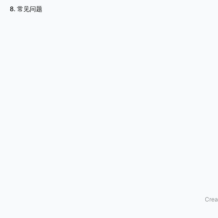
用
8. 常见问题
户
的
P
C
上
删
除
应
用
程
序
，
请
使
Crea
用