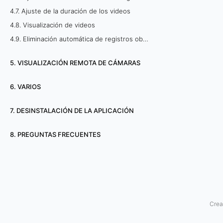
i
4.7. Ajuste de la duración de los videos
4.8. Visualización de videos
ó
4.9. Eliminación automática de registros obsoletos
n
5. VISUALIZACIÓN REMOTA DE CÁMARAS
c
6. VARIOS
o
7. DESINSTALACIÓN DE LA APLICACIÓN
n
t
8. PREGUNTAS FRECUENTES
i
n
u
Crea
a