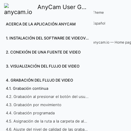
AnyCam User Guide
4. Grabación del flujo de video
Theme
4
Español
ACERCA DE LA APLICACIÓN ANYCAM
.
1. INSTALACIÓN DEL SOFTWARE DE VIDEOVIGILANZA ANYCAM
1
anycam.io — Home pa
2. CONEXIÓN DE UNA FUENTE DE VIDEO
.
G
3. VISUALIZACIÓN DEL FLUJO DE VIDEO
r
4. GRABACIÓN DEL FLUJO DE VIDEO
4.1. Grabación continua
a
4.2. Grabación al presionar el botón del usuario
b
4.3. Grabación por movimiento
4.4. Grabación programada
a
4.5. Asignación de la ruta a la carpeta de almacenamiento de video
c
4.6. Ajuste del nivel de calidad de las grabaciones de video