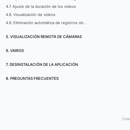
i
4.7. Ajuste de la duración de los videos
4.8. Visualización de videos
ó
4.9. Eliminación automática de registros obsoletos
n
5. VISUALIZACIÓN REMOTA DE CÁMARAS
a
6. VARIOS
l
7. DESINSTALACIÓN DE LA APLICACIÓN
p
r
8. PREGUNTAS FRECUENTES
e
s
i
Crea
o