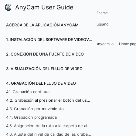
AnyCam User Guide
4. Grabación del flujo de video
Theme
4
Español
ACERCA DE LA APLICACIÓN ANYCAM
.
1. INSTALACIÓN DEL SOFTWARE DE VIDEOVIGILANZA ANYCAM
2
anycam.io — Home pa
2. CONEXIÓN DE UNA FUENTE DE VIDEO
.
G
3. VISUALIZACIÓN DEL FLUJO DE VIDEO
r
4. GRABACIÓN DEL FLUJO DE VIDEO
4.1. Grabación continua
a
4.2. Grabación al presionar el botón del usuario
b
4.3. Grabación por movimiento
4.4. Grabación programada
a
4.5. Asignación de la ruta a la carpeta de almacenamiento de video
c
4.6. Ajuste del nivel de calidad de las grabaciones de video