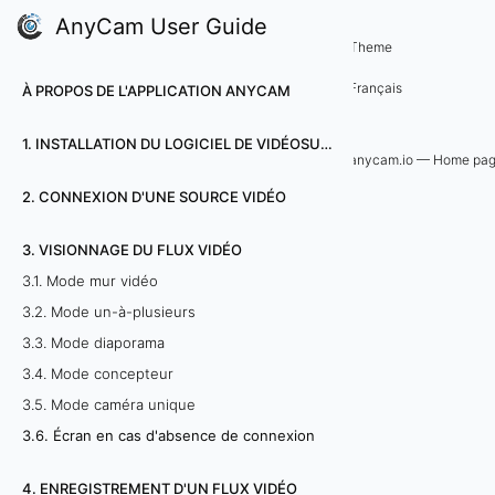
AnyCam User Guide
3. Visionnage du flux vidéo
Theme
3
Français
À PROPOS DE L'APPLICATION ANYCAM
.
1. INSTALLATION DU LOGICIEL DE VIDÉOSURVEILLANCE ANYCAM
6
anycam.io — Home pa
2. CONNEXION D'UNE SOURCE VIDÉO
.
É
3. VISIONNAGE DU FLUX VIDÉO
3.1. Mode mur vidéo
c
3.2. Mode un-à-plusieurs
r
3.3. Mode diaporama
3.4. Mode concepteur
a
3.5. Mode caméra unique
n
3.6. Écran en cas d'absence de connexion
e
4. ENREGISTREMENT D'UN FLUX VIDÉO