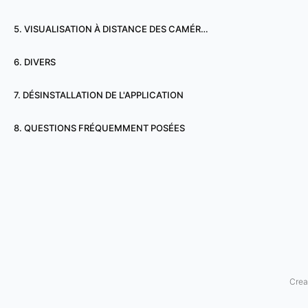
n
5. VISUALISATION À DISTANCE DES CAMÉRAS
c
6. DIVERS
a
7. DÉSINSTALLATION DE L'APPLICATION
s
d
8. QUESTIONS FRÉQUEMMENT POSÉES
'
a
b
s
e
Crea
n