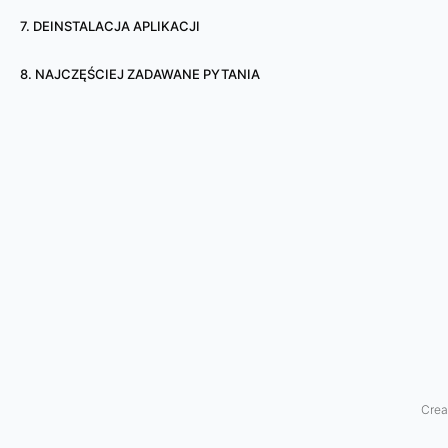
n
7. DEINSTALACJA APLIKACJI
i
8. NAJCZĘŚCIEJ ZADAWANE PYTANIA
e
ź
r
ó
d
ł
a
w
Crea
i