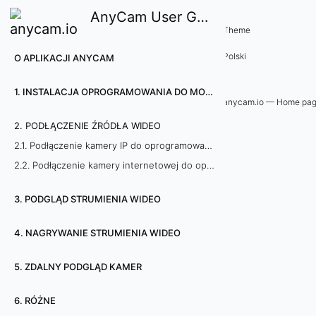
AnyCam User Guide
2
Theme
Polski
O APLIKACJI ANYCAM
.
P
1. INSTALACJA OPROGRAMOWANIA DO MONITORINGU WIZYJNEGO ANYCAM
anycam.io — Home pa
o
2. PODŁĄCZENIE ŹRÓDŁA WIDEO
2.1. Podłączenie kamery IP do oprogramowania AnyCam
d
2.2. Podłączenie kamery internetowej do oprogramowania AnyCam
ł
3. PODGLĄD STRUMIENIA WIDEO
ą
4. NAGRYWANIE STRUMIENIA WIDEO
c
z
5. ZDALNY PODGLĄD KAMER
e
6. RÓŻNE