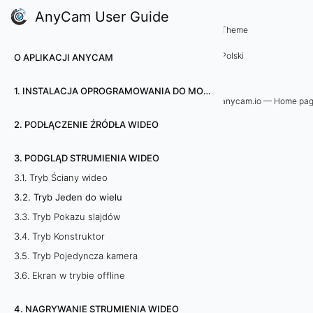
AnyCam User Guide
3. Podgląd strumienia wideo
Theme
3
Polski
O APLIKACJI ANYCAM
.
1. INSTALACJA OPROGRAMOWANIA DO MONITORINGU WIZYJNEGO ANYCAM
2
anycam.io — Home pa
2. PODŁĄCZENIE ŹRÓDŁA WIDEO
.
T
3. PODGLĄD STRUMIENIA WIDEO
3.1. Tryb Ściany wideo
r
3.2. Tryb Jeden do wielu
y
3.3. Tryb Pokazu slajdów
3.4. Tryb Konstruktor
b
3.5. Tryb Pojedyncza kamera
J
3.6. Ekran w trybie offline
e
4. NAGRYWANIE STRUMIENIA WIDEO