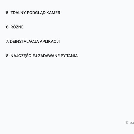
d
5. ZDALNY PODGLĄD KAMER
e
6. RÓŻNE
n
7. DEINSTALACJA APLIKACJI
d
o
8. NAJCZĘŚCIEJ ZADAWANE PYTANIA
w
i
e
l
u
Crea