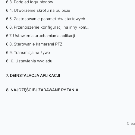
6.3. Podgląd logu błędów
o
6.4. Utworzenie skrótu na pulpicie
6.5. Zastosowanie parametrów startowych
w
6.6. Przenoszenie konfiguracji na inny komputer
a
6.7. Ustawienia uruchamiania aplikacji
n
6.8. Sterowanie kamerami PTZ
6.9. Transmisja na żywo
i
6.10. Ustawienia wyglądu
e
7. DEINSTALACJA APLIKACJI
k
8. NAJCZĘŚCIEJ ZADAWANE PYTANIA
l
u
c
Crea
z