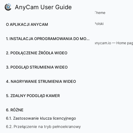
AnyCam User Guide
6. Różne
Theme
6
Polski
O APLIKACJI ANYCAM
.
1. INSTALACJA OPROGRAMOWANIA DO MONITORINGU WIZYJNEGO ANYCAM
1
anycam.io — Home pa
2. PODŁĄCZENIE ŹRÓDŁA WIDEO
.
Z
3. PODGLĄD STRUMIENIA WIDEO
a
4. NAGRYWANIE STRUMIENIA WIDEO
s
5. ZDALNY PODGLĄD KAMER
t
6. RÓŻNE
o
6.1. Zastosowanie klucza licencyjnego
6.2. Przełączenie na tryb pełnoekranowy
s