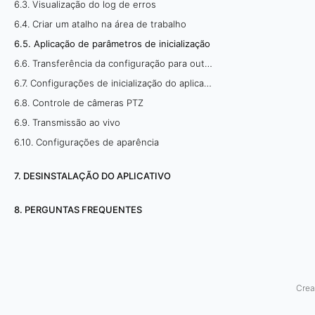
6.3. Visualização do log de erros
ç
6.4. Criar um atalho na área de trabalho
6.5. Aplicação de parâmetros de inicialização
ã
6.6. Transferência da configuração para outro PC
o
6.7. Configurações de inicialização do aplicativo
d
6.8. Controle de câmeras PTZ
6.9. Transmissão ao vivo
e
6.10. Configurações de aparência
p
7. DESINSTALAÇÃO DO APLICATIVO
a
8. PERGUNTAS FREQUENTES
r
â
m
Crea
e