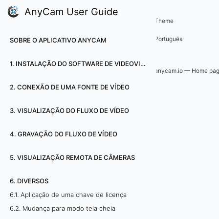
AnyCam User Guide
6. Diversos
Theme
6
Português
SOBRE O APLICATIVO ANYCAM
.
1. INSTALAÇÃO DO SOFTWARE DE VIDEOVIGILÂNCIA ANYCAM
5
anycam.io — Home pa
2. CONEXÃO DE UMA FONTE DE VÍDEO
.
A
3. VISUALIZAÇÃO DO FLUXO DE VÍDEO
p
4. GRAVAÇÃO DO FLUXO DE VÍDEO
l
5. VISUALIZAÇÃO REMOTA DE CÂMERAS
i
6. DIVERSOS
c
6.1. Aplicação de uma chave de licença
6.2. Mudança para modo tela cheia
a