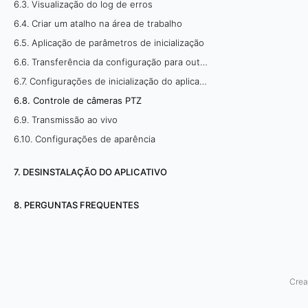
6.3. Visualização do log de erros
l
6.4. Criar um atalho na área de trabalho
6.5. Aplicação de parâmetros de inicialização
e
6.6. Transferência da configuração para outro PC
d
6.7. Configurações de inicialização do aplicativo
e
6.8. Controle de câmeras PTZ
6.9. Transmissão ao vivo
c
6.10. Configurações de aparência
â
7. DESINSTALAÇÃO DO APLICATIVO
m
8. PERGUNTAS FREQUENTES
e
r
a
Crea
s