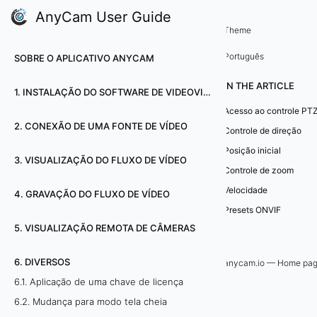
AnyCam User Guide
6. Diversos
Theme
6
Português
SOBRE O APLICATIVO ANYCAM
.
IN THE ARTICLE
1. INSTALAÇÃO DO SOFTWARE DE VIDEOVIGILÂNCIA ANYCAM
8
Acesso ao controle PT
2. CONEXÃO DE UMA FONTE DE VÍDEO
.
Controle de direção
Posição inicial
C
3. VISUALIZAÇÃO DO FLUXO DE VÍDEO
Controle de zoom
o
Velocidade
4. GRAVAÇÃO DO FLUXO DE VÍDEO
Presets ONVIF
n
5. VISUALIZAÇÃO REMOTA DE CÂMERAS
t
6. DIVERSOS
anycam.io — Home pa
r
6.1. Aplicação de uma chave de licença
6.2. Mudança para modo tela cheia
o