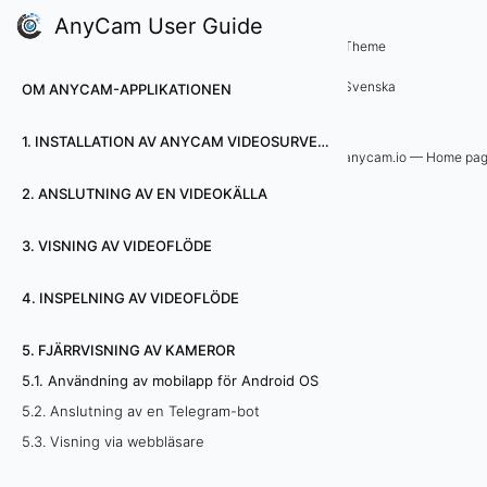
AnyCam User Guide
5. Fjärrvisning av kameror
Theme
5
Svenska
OM ANYCAM-APPLIKATIONEN
.
1. INSTALLATION AV ANYCAM VIDEOSURVEILLANCE-PROGRAMVARA
1
anycam.io — Home pa
2. ANSLUTNING AV EN VIDEOKÄLLA
.
A
3. VISNING AV VIDEOFLÖDE
n
4. INSPELNING AV VIDEOFLÖDE
v
5. FJÄRRVISNING AV KAMEROR
ä
5.1. Användning av mobilapp för Android OS
5.2. Anslutning av en Telegram-bot
n
5.3. Visning via webbläsare
d