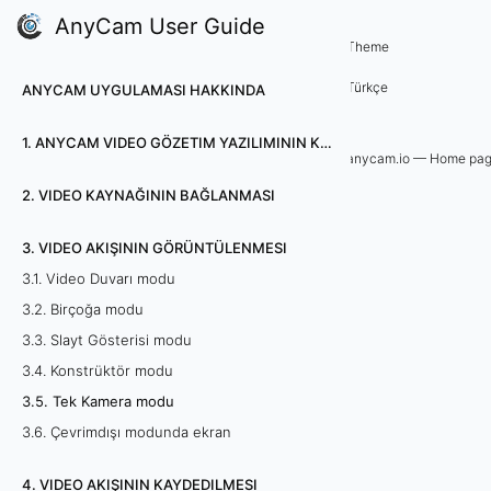
AnyCam User Guide
3. Video akışının görüntülenmesi
Theme
3
Türkçe
ANYCAM UYGULAMASI HAKKINDA
.
1. ANYCAM VIDEO GÖZETIM YAZILIMININ KURULUMU
5
anycam.io — Home pa
2. VIDEO KAYNAĞININ BAĞLANMASI
.
T
3. VIDEO AKIŞININ GÖRÜNTÜLENMESI
3.1. Video Duvarı modu
e
3.2. Birçoğa modu
k
3.3. Slayt Gösterisi modu
3.4. Konstrüktör modu
K
3.5. Tek Kamera modu
a
3.6. Çevrimdışı modunda ekran
m
4. VIDEO AKIŞININ KAYDEDILMESI