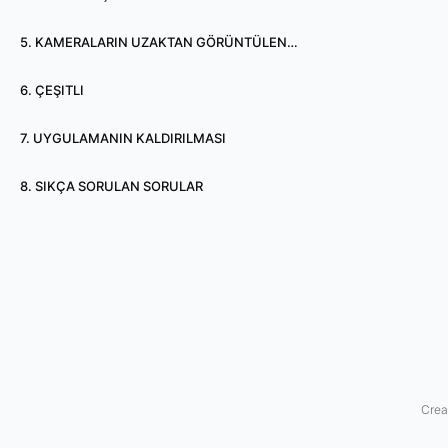
e
5. KAMERALARIN UZAKTAN GÖRÜNTÜLENMESI
r
6. ÇEŞITLI
a
7. UYGULAMANIN KALDIRILMASI
m
o
8. SIKÇA SORULAN SORULAR
d
u
K
o
n
Crea
s
t