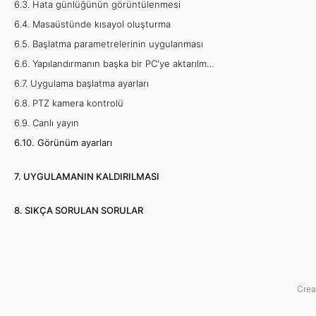
6.3. Hata günlüğünün görüntülenmesi
ü
6.4. Masaüstünde kısayol oluşturma
6.5. Başlatma parametrelerinin uygulanması
m
6.6. Yapılandırmanın başka bir PC'ye aktarılması
a
6.7. Uygulama başlatma ayarları
y
6.8. PTZ kamera kontrolü
6.9. Canlı yayın
a
6.10. Görünüm ayarları
r
7. UYGULAMANIN KALDIRILMASI
l
8. SIKÇA SORULAN SORULAR
a
r
ı
Crea