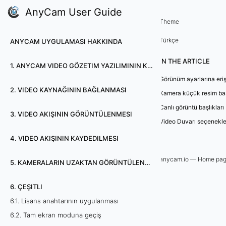
AnyCam User Guide
6. Çeşitli
Theme
6
Türkçe
ANYCAM UYGULAMASI HAKKINDA
.
IN THE ARTICLE
1. ANYCAM VIDEO GÖZETIM YAZILIMININ KURULUMU
1
Görünüm ayarlarına eri
2. VIDEO KAYNAĞININ BAĞLANMASI
0
Kamera küçük resim baş
Canlı görüntü başlıkları
.
3. VIDEO AKIŞININ GÖRÜNTÜLENMESI
Video Duvarı seçenekle
G
4. VIDEO AKIŞININ KAYDEDILMESI
ö
anycam.io — Home pa
5. KAMERALARIN UZAKTAN GÖRÜNTÜLENMESI
r
6. ÇEŞITLI
ü
6.1. Lisans anahtarının uygulanması
6.2. Tam ekran moduna geçiş
n