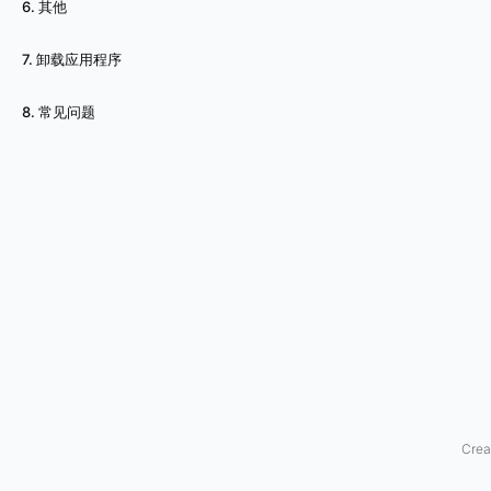
6. 其他
g
7. 卸载应用程序
r
8. 常见问题
a
m
机
器
人
首
先
，
Crea
您
需