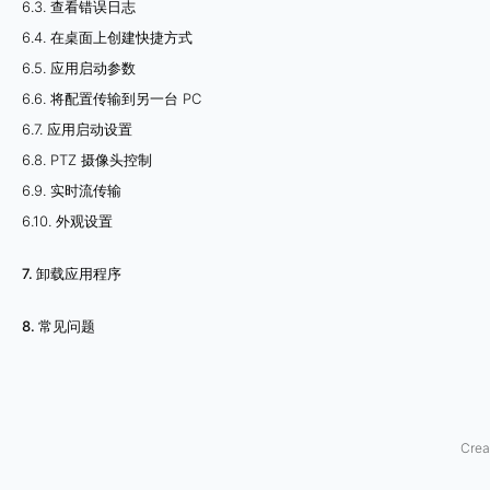
6.3. 查看错误日志
式
6.4. 在桌面上创建快捷方式
6.5. 应用启动参数
应
6.6. 将配置传输到另一台 PC
用
6.7. 应用启动设置
程
6.8. PTZ 摄像头控制
序
6.9. 实时流传输
窗
6.10. 外观设置
口
可
7. 卸载应用程序
以
8. 常见问题
以
全
屏
模
Crea
式
打