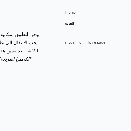
Theme
العربية
يوفر التطبيق إمكانية
يجب الانتقال إلى علا
anycam.io — Home page
4.2.1). بعد تع
"
الكاميرا الفردية
" 