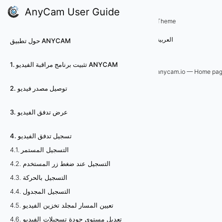
AnyCam User Guide
4. تسجيل تدفق الفيديو
Theme
4
العربية
حول تطبيق ANYCAM
.
1. تثبيت برنامج مراقبة الفيديو ANYCAM
8
anycam.io — Home pa
2. توصيل مصدر فيديو
.
م
3. عرض تدفق الفيديو
ش
4. تسجيل تدفق الفيديو
4.1. التسجيل المستمر
ا
4.2. التسجيل عند ضغط زر المستخدم
ه
4.3. التسجيل بالحركة
4.4. التسجيل المجدول
د
4.5. تعيين المسار لمجلد تخزين الفيديو
ة
4.6. تعديل مستوى جودة تسجيلات الفيديو