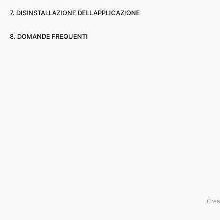
o
7. DISINSTALLAZIONE DELL'APPLICAZIONE
n
8. DOMANDE FREQUENTI
e
d
i
u
n
a
s
o
Crea
r