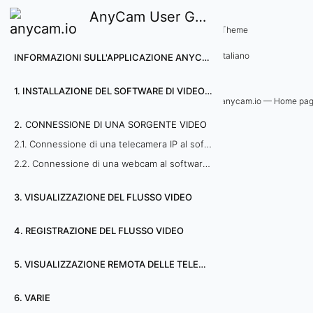
AnyCam User Guide
2
Theme
Italiano
INFORMAZIONI SULL'APPLICAZIONE ANYCAM
.
C
1. INSTALLAZIONE DEL SOFTWARE DI VIDEOSORVEGLIANZA ANYCAM
anycam.io — Home pa
o
2. CONNESSIONE DI UNA SORGENTE VIDEO
2.1. Connessione di una telecamera IP al software AnyCam
n
2.2. Connessione di una webcam al software AnyCam
n
3. VISUALIZZAZIONE DEL FLUSSO VIDEO
e
4. REGISTRAZIONE DEL FLUSSO VIDEO
s
s
5. VISUALIZZAZIONE REMOTA DELLE TELECAMERE
i
6. VARIE