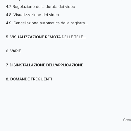
r
4.7. Regolazione della durata dei video
4.8. Visualizzazione dei video
a
4.9. Cancellazione automatica delle registrazioni obsolete
z
5. VISUALIZZAZIONE REMOTA DELLE TELECAMERE
i
6. VARIE
o
7. DISINSTALLAZIONE DELL'APPLICAZIONE
n
e
8. DOMANDE FREQUENTI
p
e
r
Crea
m