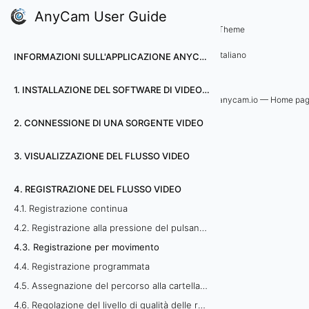
AnyCam User Guide
4. Registrazione del flusso video
Theme
4
Italiano
INFORMAZIONI SULL'APPLICAZIONE ANYCAM
.
1. INSTALLAZIONE DEL SOFTWARE DI VIDEOSORVEGLIANZA ANYCAM
3
anycam.io — Home pa
2. CONNESSIONE DI UNA SORGENTE VIDEO
.
R
3. VISUALIZZAZIONE DEL FLUSSO VIDEO
e
4. REGISTRAZIONE DEL FLUSSO VIDEO
4.1. Registrazione continua
g
4.2. Registrazione alla pressione del pulsante dell'utente
i
4.3. Registrazione per movimento
4.4. Registrazione programmata
s
4.5. Assegnazione del percorso alla cartella di archiviazione video
t
4.6. Regolazione del livello di qualità delle registrazioni video