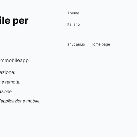
Theme
ile per
Italiano
anycam.io — Home page
cammobileapp
lazione:
one remota.
azione.
l'applicazione mobile.