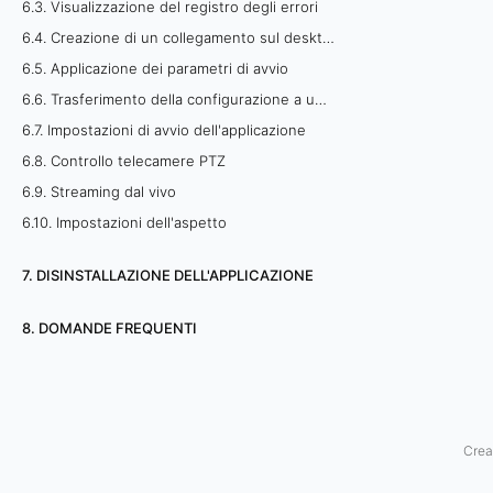
6.3. Visualizzazione del registro degli errori
a
6.4. Creazione di un collegamento sul desktop
6.5. Applicazione dei parametri di avvio
z
6.6. Trasferimento della configurazione a un altro PC
i
6.7. Impostazioni di avvio dell'applicazione
o
6.8. Controllo telecamere PTZ
6.9. Streaming dal vivo
n
6.10. Impostazioni dell'aspetto
e
7. DISINSTALLAZIONE DELL'APPLICAZIONE
d
8. DOMANDE FREQUENTI
i
u
n
Crea
a