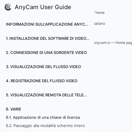
AnyCam User Guide
6. Varie
Theme
6
Italiano
INFORMAZIONI SULL'APPLICAZIONE ANYCAM
.
1. INSTALLAZIONE DEL SOFTWARE DI VIDEOSORVEGLIANZA ANYCAM
1
anycam.io — Home pa
2. CONNESSIONE DI UNA SORGENTE VIDEO
.
A
3. VISUALIZZAZIONE DEL FLUSSO VIDEO
p
4. REGISTRAZIONE DEL FLUSSO VIDEO
p
5. VISUALIZZAZIONE REMOTA DELLE TELECAMERE
l
6. VARIE
i
6.1. Applicazione di una chiave di licenza
6.2. Passaggio alla modalità schermo intero
c