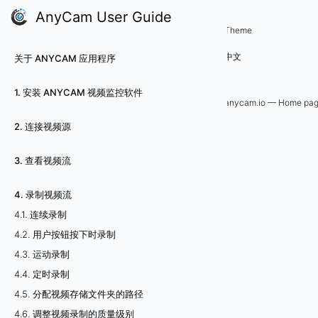
AnyCam User Guide
4. 录制视频流
Theme
4
中文
关于 ANYCAM 应用程序
.
1. 安装 ANYCAM 视频监控软件
7
anycam.io — Home pa
2. 连接视频源
.
调
3. 查看视频流
整
4. 录制视频流
4.1. 连续录制
视
4.2. 用户按钮按下时录制
频
4.3. 运动录制
4.4. 定时录制
的
4.5. 分配视频存储文件夹的路径
长
4.6. 调整视频录制的质量级别